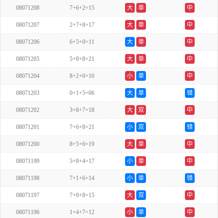
08071208
7+6+2=15
大
单
中
08071207
2+7+8=17
大
单
中
08071206
6+5+0=11
大
单
中
08071205
5+8+8=21
大
单
中
08071204
8+2+0=10
小
单
中
08071203
0+1+5=06
大
单
错
08071202
3+8+7=18
大
双
中
08071201
7+6+8=21
小
双
错
08071200
8+5+6=19
大
单
中
08071199
5+8+4=17
小
单
中
08071198
7+1+6=14
小
单
错
08071197
7+0+8=15
大
双
中
08071196
1+4+7=12
小
单
中