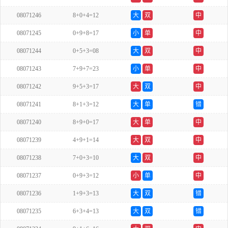
08071246
8+0+4=12
大
双
中
08071245
0+9+8=17
小
单
中
08071244
0+5+3=08
大
双
中
08071243
7+9+7=23
小
单
中
08071242
9+5+3=17
大
双
中
08071241
8+1+3=12
大
单
错
08071240
8+9+0=17
大
单
中
08071239
4+9+1=14
大
双
中
08071238
7+0+3=10
大
双
中
08071237
0+9+3=12
小
单
中
08071236
1+9+3=13
大
双
错
08071235
6+3+4=13
大
双
错