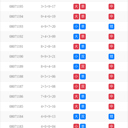
08071195
3+5+9=17
大
单
中
08071194
9+4+6=19
大
单
中
08071193
4+9+7=20
小
单
错
08071192
2+4+3=09
大
单
中
08071191
8+2+8=18
大
单
中
08071190
9+9+3=21
小
双
错
08071189
8+6+4=18
小
双
中
08071188
0+5+1=06
小
单
中
08071187
2+5+1=08
小
双
中
08071186
7+8+5=20
大
单
中
08071185
4+7+5=16
大
单
中
08071184
4+0+9=13
大
双
错
08071183
4+0+0=04
小
单
中