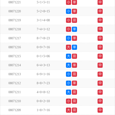
08071221
5+1+5=11
小
单
中
08071220
5+2+8=15
小
单
中
08071219
3+1+4=08
小
双
中
08071218
7+4+1=12
小
单
中
08071217
8+7+8=23
小
单
中
08071216
0+9+7=16
大
单
中
08071215
0+1+5=06
大
双
中
08071214
6+4+3=13
大
单
中
08071213
6+9+1=16
小
双
中
08071212
8+8+7=23
小
单
中
08071211
4+0+8=12
大
双
中
08071210
0+8+2=10
小
双
中
08071209
1+8+7=16
大
双
中