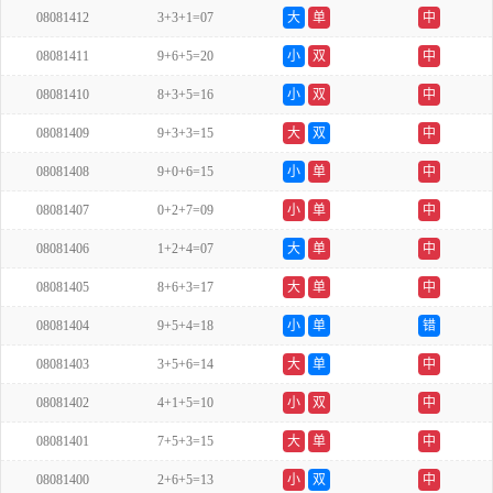
08081412
3+3+1=07
大
单
中
08081411
9+6+5=20
小
双
中
08081410
8+3+5=16
小
双
中
08081409
9+3+3=15
大
双
中
08081408
9+0+6=15
小
单
中
08081407
0+2+7=09
小
单
中
08081406
1+2+4=07
大
单
中
08081405
8+6+3=17
大
单
中
08081404
9+5+4=18
小
单
错
08081403
3+5+6=14
大
单
中
08081402
4+1+5=10
小
双
中
08081401
7+5+3=15
大
单
中
08081400
2+6+5=13
小
双
中