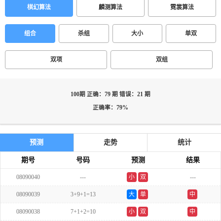
棋幻算法
麟测算法
霓裳算法
组合
杀组
大小
单双
双项
双组
100期 正确：79 期 错误：21 期
正确率：79%
预测
走势
统计
期号
号码
预测
结果
08090040
---
小
双
---
08090039
3+9+1=13
大
单
中
08090038
7+1+2=10
小
双
中