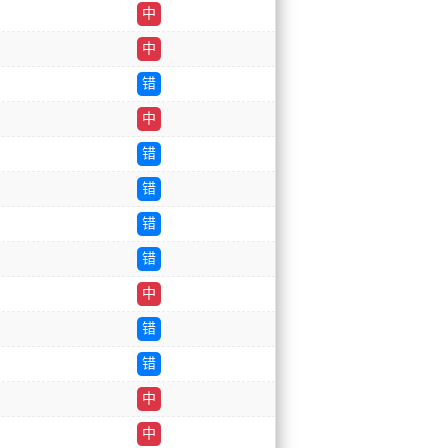
中
中
错
中
错
错
错
错
中
错
错
中
中