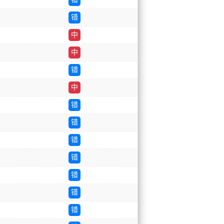
错
中
中
错
中
错
错
错
错
错
错
错