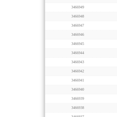
3466949
3466948
3466947
3466946
3466945
3466944
3466943
3466942
3466941
3466940
3466939
3466938
3466937