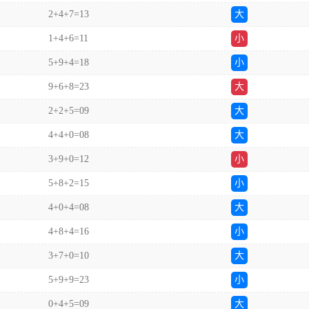
2+4+7=13
大
1+4+6=11
小
5+9+4=18
小
9+6+8=23
大
2+2+5=09
大
4+4+0=08
大
3+9+0=12
小
5+8+2=15
小
4+0+4=08
大
4+8+4=16
小
3+7+0=10
大
5+9+9=23
小
0+4+5=09
大