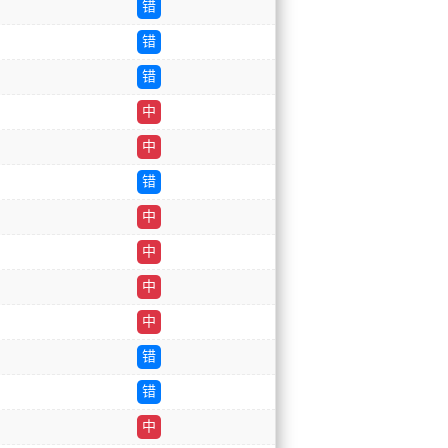
错
错
错
中
中
错
中
中
中
中
错
错
中