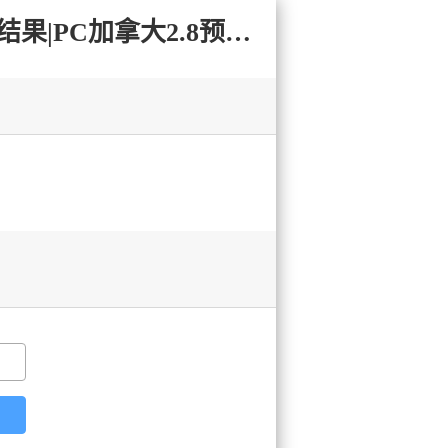
易记网址:PC001.Com 加拿大在线-2.8咪牌结果|加拿大咪牌刮刮结果|PC加拿大2.8预测结果|加拿大pc走势预测|PC在线预测网站|加拿大预测pc2.8咪牌_专业走势结果分析!