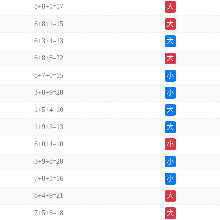
8+8+1=17
大
6+8+1=15
大
6+3+4=13
大
6+8+8=22
大
8+7+0=15
小
3+8+9=20
小
1+5+4=10
大
1+9+3=13
大
6+0+4=10
小
3+9+8=20
小
7+8+1=16
小
8+4+9=21
大
7+5+6=18
大