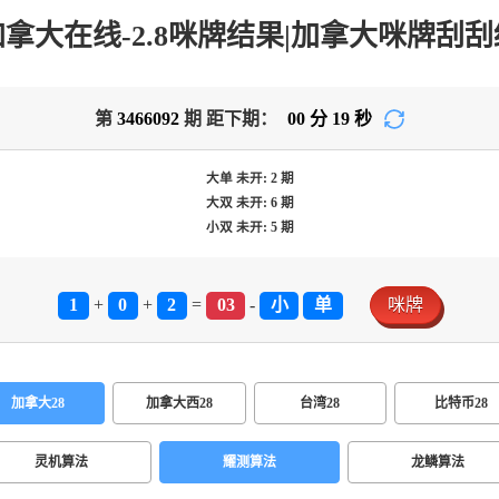
第
3466092
期 距下期：
00
分
19
秒
大单
未开:
2
期
大双
未开:
6
期
小双
未开:
5
期
1
+
0
+
2
=
03
-
小
单
咪牌
加拿大28
加拿大西28
台湾28
比特币28
灵机算法
耀测算法
龙鳞算法