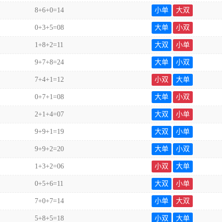
8+6+0=14
小单
大双
0+3+5=08
大单
小双
1+8+2=11
大双
小单
9+7+8=24
大单
小双
7+4+1=12
小双
大单
0+7+1=08
大单
小双
2+1+4=07
大双
小单
9+9+1=19
大双
小单
9+9+2=20
大单
小双
1+3+2=06
小双
大单
0+5+6=11
大双
小单
7+0+7=14
小单
大双
5+8+5=18
小双
大单