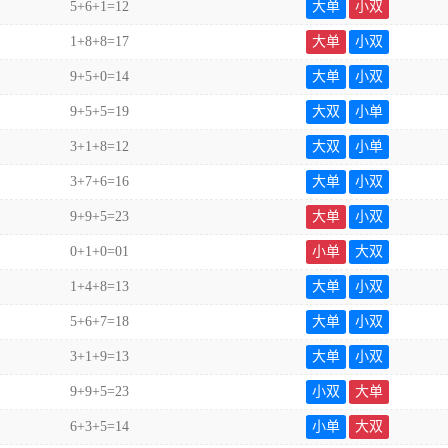
5+6+1=12
大单
小双
1+8+8=17
大单
小双
9+5+0=14
大单
小双
9+5+5=19
大双
小单
3+1+8=12
大双
小单
3+7+6=16
大单
小双
9+9+5=23
大单
小双
0+1+0=01
小单
大双
1+4+8=13
大单
小双
5+6+7=18
大单
小双
3+1+9=13
大单
小双
9+9+5=23
小双
大单
6+3+5=14
小单
大双