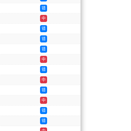
错
中
错
错
错
中
错
中
错
中
错
错
中