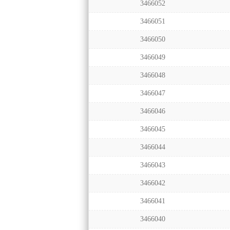
3466052
3466051
3466050
3466049
3466048
3466047
3466046
3466045
3466044
3466043
3466042
3466041
3466040