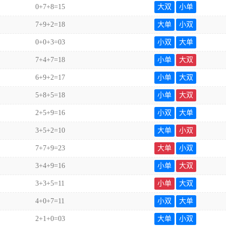
0+7+8=15
大双
小单
7+9+2=18
大单
小双
0+0+3=03
小双
大单
7+4+7=18
小单
大双
6+9+2=17
小单
大双
5+8+5=18
小单
大双
2+5+9=16
小双
大单
3+5+2=10
大单
小双
7+7+9=23
大单
小双
3+4+9=16
小单
大双
3+3+5=11
小单
大双
4+0+7=11
小双
大单
2+1+0=03
大单
小双