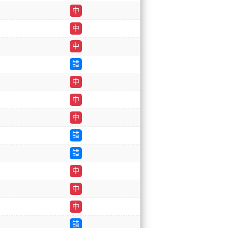
中
中
中
错
中
中
中
错
错
中
中
中
错