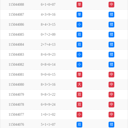
115044088
6+1+0=07
单
中
115044087
4+3+9=16
单
错
115044086
8+4+3=15
小
错
115044085
0+7+2=09
双
错
115044084
2+7+4=13
双
错
115044083
8+6+9=23
小
错
115044082
0+8+6=14
小
错
115044081
9+0+6=15
单
中
115044080
8+3+5=16
大
中
115044079
9+8+5=22
双
中
115044078
6+9+9=24
双
中
115044077
1+0+1=02
小
中
115044076
5+1+1=07
双
错