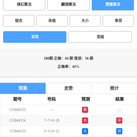
棋幻算法
麟测算法
霓裳算法
组合
杀组
大小
单双
双项
双组
100期 正确：44 期 错误：56 期
正确率：44%
预测
走势
统计
期号
号码
预测
结果
115044155
---
单
---
115044154
7+7+6=20
大
中
115044153
5+3+4=12
大
错