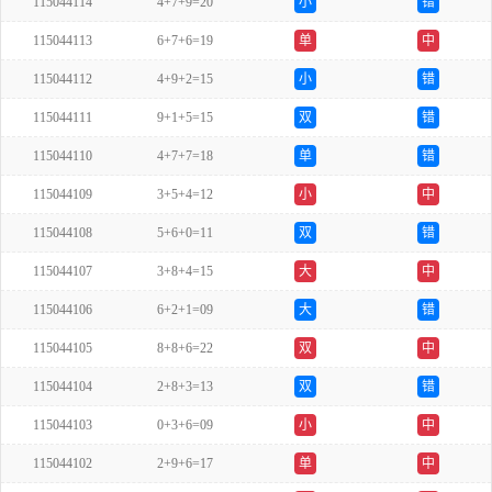
115044114
4+7+9=20
小
错
115044113
6+7+6=19
单
中
115044112
4+9+2=15
小
错
115044111
9+1+5=15
双
错
115044110
4+7+7=18
单
错
115044109
3+5+4=12
小
中
115044108
5+6+0=11
双
错
115044107
3+8+4=15
大
中
115044106
6+2+1=09
大
错
115044105
8+8+6=22
双
中
115044104
2+8+3=13
双
错
115044103
0+3+6=09
小
中
115044102
2+9+6=17
单
中