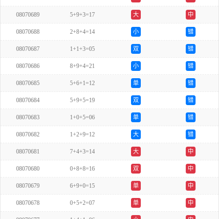
08070689
5+9+3=17
大
中
08070688
2+8+4=14
小
错
08070687
1+1+3=05
双
错
08070686
8+9+4=21
小
错
08070685
5+6+1=12
单
错
08070684
5+9+5=19
双
错
08070683
1+0+5=06
单
错
08070682
1+2+9=12
大
错
08070681
7+4+3=14
大
中
08070680
0+8+8=16
双
中
08070679
6+9+0=15
单
中
08070678
0+5+2=07
单
中