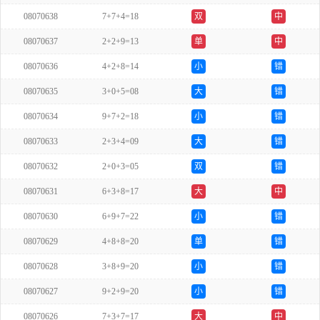
08070638
7+7+4=18
双
中
08070637
2+2+9=13
单
中
08070636
4+2+8=14
小
错
08070635
3+0+5=08
大
错
08070634
9+7+2=18
小
错
08070633
2+3+4=09
大
错
08070632
2+0+3=05
双
错
08070631
6+3+8=17
大
中
08070630
6+9+7=22
小
错
08070629
4+8+8=20
单
错
08070628
3+8+9=20
小
错
08070627
9+2+9=20
小
错
08070626
7+3+7=17
大
中