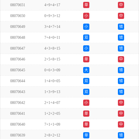
08070651
4+9+4=17
单
中
08070650
0+9+3=12
小
中
08070649
3+4+7=14
小
错
08070648
7+4+0=11
双
错
08070647
4+3+8=15
小
错
08070646
2+5+8=15
单
中
08070645
0+6+3=09
大
错
08070644
1+4+0=05
双
错
08070643
1+3+9=13
双
错
08070642
2+1+4=07
小
中
08070641
1+2+2=05
单
中
08070640
7+1+1=09
单
中
08070639
2+8+2=12
单
错