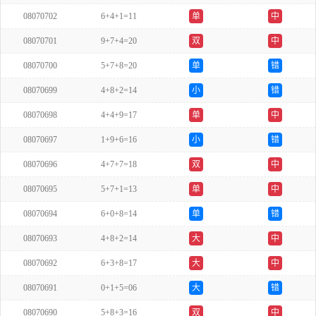
08070702
6+4+1=11
单
中
08070701
9+7+4=20
双
中
08070700
5+7+8=20
单
错
08070699
4+8+2=14
小
错
08070698
4+4+9=17
单
中
08070697
1+9+6=16
小
错
08070696
4+7+7=18
双
中
08070695
5+7+1=13
单
中
08070694
6+0+8=14
单
错
08070693
4+8+2=14
大
中
08070692
6+3+8=17
大
中
08070691
0+1+5=06
大
错
08070690
5+8+3=16
双
中