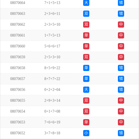
08070664
7+1+5=13
大
错
08070663
2+3+6=11
双
错
08070662
2+3+5=10
双
中
08070661
1+7+5=13
单
中
08070660
5+6+6=17
单
中
08070659
2+5+3=10
双
中
08070658
8+5+9=22
单
错
08070657
8+7+7=22
单
错
08070656
0+2+2=04
大
错
08070655
2+9+3=14
双
中
08070654
0+1+7=08
双
中
08070653
7+6+6=19
单
中
08070652
3+7+8=18
小
错