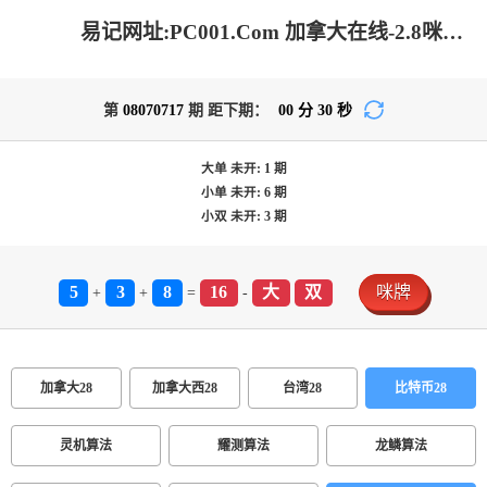
易记网址:PC001.Com 加拿大在线-2.8咪牌结果|加拿大咪牌刮刮结果|PC加拿大2.8预测结果|加拿大pc走势预测|PC在线预测网站|加拿大预测pc2.8咪牌_专业走势结果分析!
第
08070717
期 距下期：
00
分
30
秒
大单
未开:
1
期
小单
未开:
6
期
小双
未开:
3
期
5
3
8
16
大
双
咪牌
+
+
=
-
加拿大28
加拿大西28
台湾28
比特币28
灵机算法
耀测算法
龙鳞算法