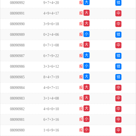
大
08090992
9+7+4=20
殺
错
双
大
08090991
4+9+4=17
殺
中
双
大
08090990
3+9+6=18
殺
中
单
小
08090989
0+2+4=06
殺
错
双
大
08090988
0+7+1=08
殺
中
双
大
08090987
6+7+9=22
殺
错
双
小
08090986
3+3+6=12
殺
错
双
大
08090985
8+4+7=19
殺
错
单
大
08090984
4+0+7=11
殺
中
单
大
08090983
3+1+4=08
殺
中
单
大
08090982
4+6+0=10
殺
中
双
小
08090981
6+7+3=16
殺
中
双
小
08090980
1+6+9=16
殺
中
双