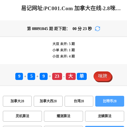
易记网址:PC001.Com 加拿大在线-2.8咪牌结果|加拿大咪牌刮刮结果|PC加拿大2.8预测结果|加拿大pc走势预测|PC在线预测网站|加拿大预测pc2.8咪牌_专业走势结果分析!
第
08091045
期 距下期：
00
分
23
秒
大双
未开:
5
期
小单
未开:
1
期
小双
未开:
4
期
9
5
9
23
大
单
咪牌
+
+
=
-
加拿大28
加拿大西28
台湾28
比特币28
灵机算法
耀测算法
龙鳞算法