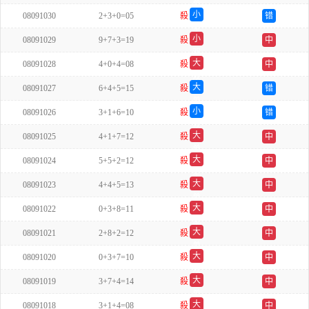
单
小
08091030
2+3+0=05
殺
错
单
小
08091029
9+7+3=19
殺
中
双
大
08091028
4+0+4=08
殺
中
双
大
08091027
6+4+5=15
殺
错
单
小
08091026
3+1+6=10
殺
错
双
大
08091025
4+1+7=12
殺
中
单
大
08091024
5+5+2=12
殺
中
单
大
08091023
4+4+5=13
殺
中
单
大
08091022
0+3+8=11
殺
中
单
大
08091021
2+8+2=12
殺
中
单
大
08091020
0+3+7=10
殺
中
双
大
08091019
3+7+4=14
殺
中
单
大
08091018
3+1+4=08
殺
中