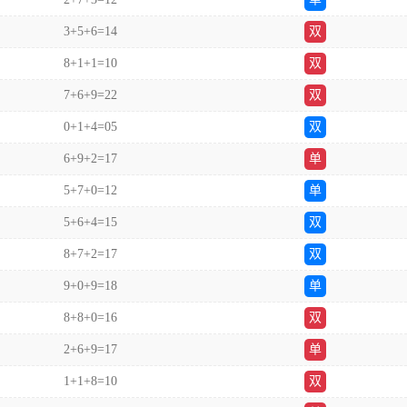
3+5+6=14
双
8+1+1=10
双
7+6+9=22
双
0+1+4=05
双
6+9+2=17
单
5+7+0=12
单
5+6+4=15
双
8+7+2=17
双
9+0+9=18
单
8+8+0=16
双
2+6+9=17
单
1+1+8=10
双