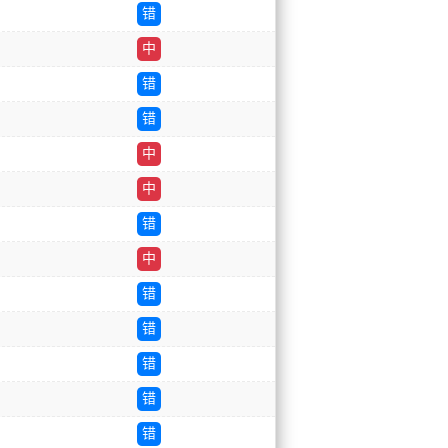
错
中
错
错
中
中
错
中
错
错
错
错
错