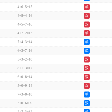
4+6+5=15
单
4+8+4=16
双
4+5+7=16
双
4+7+2=13
单
7+4+3=14
单
6+3+7=16
单
5+3+2=10
双
8+1+3=12
双
6+0+8=14
双
5+0+9=14
双
7+3+8=18
单
3+0+6=09
双
2+7+3=12
单