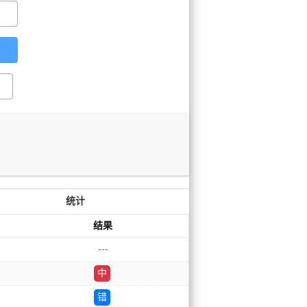
统计
结果
---
中
错