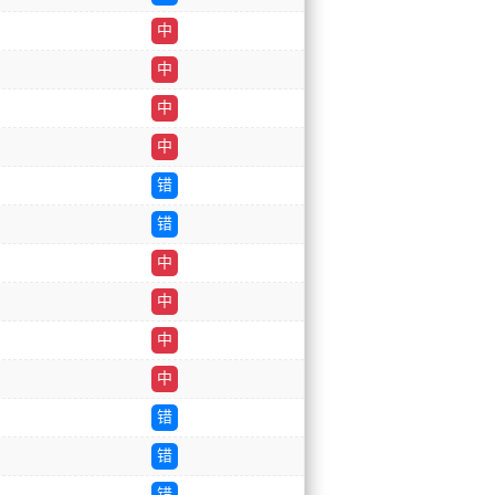
中
中
中
中
错
错
中
中
中
中
错
错
错