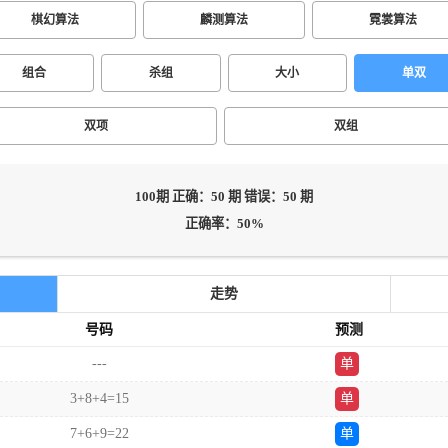
棋幻算法
麟测算法
霓裳算法
组合
杀组
大小
单双
双项
双组
100期 正确：50 期 错误：50 期
正确率：50%
走势
号码
预测
---
单
3+8+4=15
单
7+6+9=22
单