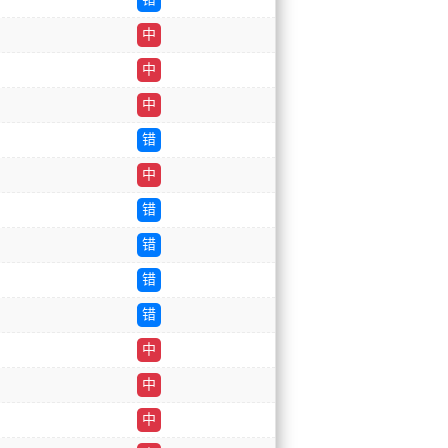
中
中
中
错
中
错
错
错
错
中
中
中