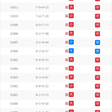
单
大
61811
7+9+9=25
殺
中
双
小
61810
7+4+7=18
殺
中
双
小
61809
8+0+7=15
殺
中
单
大
61808
0+2+7=09
殺
中
单
小
61807
3+1+0=04
殺
错
双
大
61806
9+2+6=17
殺
错
单
大
61805
9+6+0=15
殺
中
双
大
61804
1+9+2=12
殺
中
双
大
61803
0+3+4=07
殺
中
双
小
61802
8+8+6=22
殺
中
双
大
61801
8+2+5=15
殺
中
双
大
61800
6+5+9=20
殺
中
单