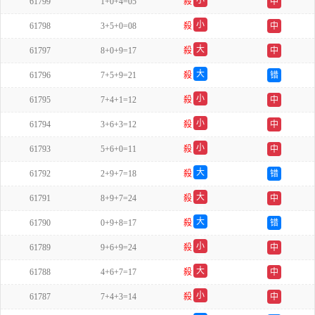
小
61799
1+0+4=05
殺
中
双
小
61798
3+5+0=08
殺
中
单
大
61797
8+0+9=17
殺
中
双
大
61796
7+5+9=21
殺
错
单
小
61795
7+4+1=12
殺
中
单
小
61794
3+6+3=12
殺
中
单
小
61793
5+6+0=11
殺
中
双
大
61792
2+9+7=18
殺
错
双
大
61791
8+9+7=24
殺
中
单
大
61790
0+9+8=17
殺
错
单
小
61789
9+6+9=24
殺
中
双
大
61788
4+6+7=17
殺
中
双
小
61787
7+4+3=14
殺
中
双