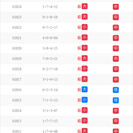
单
大
61824
1+7+4=12
殺
中
单
大
61823
9+1+8=18
殺
中
单
小
61822
9+7+1=17
殺
中
单
小
61821
4+0+0=04
殺
中
单
小
61820
3+8+4=15
殺
中
双
大
61819
7+9+5=21
殺
中
双
小
61818
9+2+7=18
殺
中
单
大
61817
3+1+9=13
殺
中
双
大
61816
6+5+3=14
殺
错
双
小
61815
7+1+5=13
殺
错
单
小
61814
3+1+3=07
殺
中
双
小
61813
1+7+7=15
殺
中
单
大
61812
1+7+0=08
殺
中