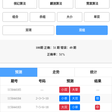
棋幻算法
麟测算法
霓裳算法
组合
杀组
大小
单双
双项
双组
100期 正确：51 期 错误：49 期
正确率：51%
预测
走势
统计
期号
号码
预测
结果
115044185
---
小双
大单
---
115044184
2+3+5=10
小单
大双
错
115044183
7+5+6=18
大双
小单
中