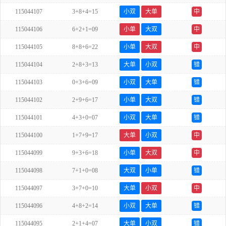
115044107
3+8+4=15
小双
大单
中
115044106
6+2+1=09
小单
大双
中
115044105
8+8+6=22
小单
大双
中
115044104
2+8+3=13
大单
小双
错
115044103
0+3+6=09
小双
大单
错
115044102
2+9+6=17
小单
大双
错
115044101
4+3+0=07
小双
大单
错
115044100
1+7+9=17
大单
小双
中
115044099
9+3+6=18
小单
大双
中
115044098
7+1+0=08
大双
小单
错
115044097
3+7+0=10
大单
小双
中
115044096
4+8+2=14
小双
大单
错
115044095
2+1+4=07
大单
小双
错