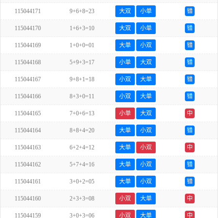
115044171
9+6+8=23
大双
小单
错
115044170
1+6+3=10
大双
小单
错
115044169
1+0+0=01
大单
小双
错
115044168
5+9+3=17
小单
大双
错
115044167
9+8+1=18
小双
大单
错
115044166
8+3+0=11
小双
大单
错
115044165
7+0+6=13
小单
大双
中
115044164
8+8+4=20
大单
小双
错
115044163
6+2+4=12
大单
小双
中
115044162
5+7+4=16
大单
小双
错
115044161
3+0+2=05
大单
小双
错
115044160
2+3+3=08
小双
大单
中
115044159
3+0+3=06
小双
大单
中