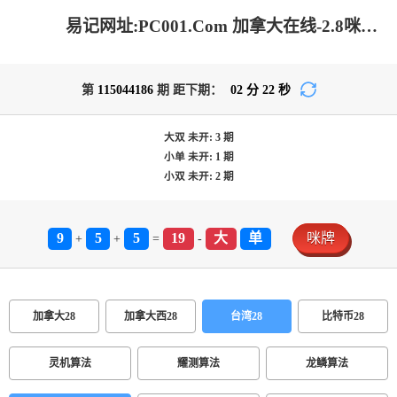
易记网址:PC001.Com 加拿大在线-2.8咪牌结果|加拿大咪牌刮刮结果|PC加拿大2.8预测结果|加拿大pc走势预测|PC在线预测网站|加拿大预测pc2.8咪牌_专业走势结果分析!
第
115044186
期 距下期：
02
分
22
秒
大双
未开:
3
期
小单
未开:
1
期
小双
未开:
2
期
9
5
5
19
大
单
咪牌
+
+
=
-
加拿大28
加拿大西28
台湾28
比特币28
灵机算法
耀测算法
龙鳞算法