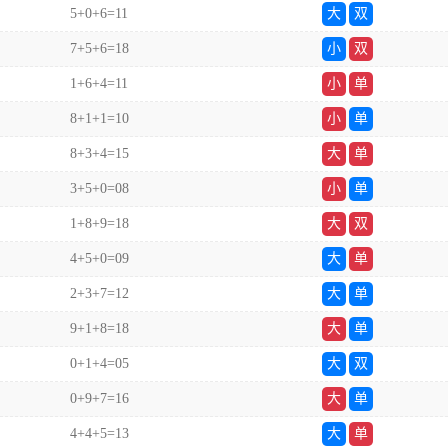
5+0+6=11
大
双
7+5+6=18
小
双
1+6+4=11
小
单
8+1+1=10
小
单
8+3+4=15
大
单
3+5+0=08
小
单
1+8+9=18
大
双
4+5+0=09
大
单
2+3+7=12
大
单
9+1+8=18
大
单
0+1+4=05
大
双
0+9+7=16
大
单
4+4+5=13
大
单