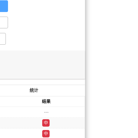
统计
结果
---
中
中