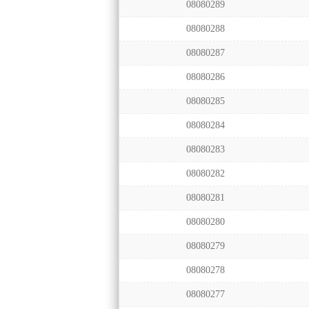
08080289
08080288
08080287
08080286
08080285
08080284
08080283
08080282
08080281
08080280
08080279
08080278
08080277