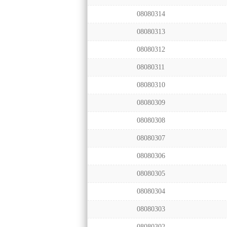
08080314
08080313
08080312
08080311
08080310
08080309
08080308
08080307
08080306
08080305
08080304
08080303
08080302