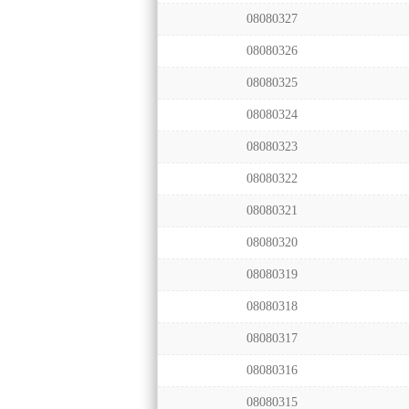
08080327
08080326
08080325
08080324
08080323
08080322
08080321
08080320
08080319
08080318
08080317
08080316
08080315