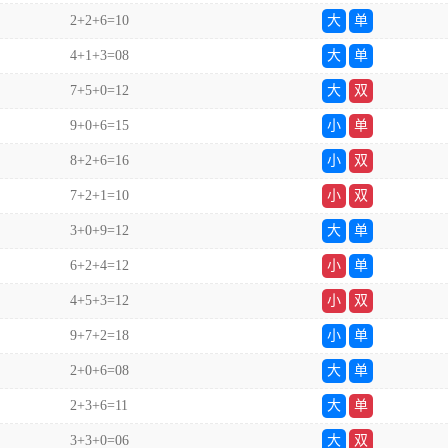
2+2+6=10
大
单
4+1+3=08
大
单
7+5+0=12
大
双
9+0+6=15
小
单
8+2+6=16
小
双
7+2+1=10
小
双
3+0+9=12
大
单
6+2+4=12
小
单
4+5+3=12
小
双
9+7+2=18
小
单
2+0+6=08
大
单
2+3+6=11
大
单
3+3+0=06
大
双