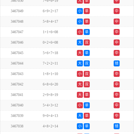
3467050
7+6+6=19
大
单
中
3467049
6+9+2=17
小
单
中
3467048
5+8+4=17
小
单
中
3467047
1+1+6=08
小
单
中
3467046
0+2+6=08
大
双
中
3467045
5+6+7=18
大
单
中
3467044
7+2+2=11
大
双
错
3467043
1+8+1=10
小
双
中
3467042
6+8+6=20
大
双
中
3467041
2+9+8=19
大
单
中
3467040
5+4+3=12
小
单
中
3467039
9+0+4=13
大
单
中
3467038
4+8+2=14
小
单
错