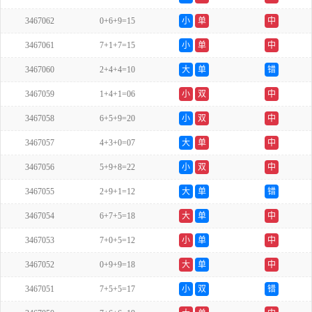
3467062
0+6+9=15
小
单
中
3467061
7+1+7=15
小
单
中
3467060
2+4+4=10
大
单
错
3467059
1+4+1=06
小
双
中
3467058
6+5+9=20
小
双
中
3467057
4+3+0=07
大
单
中
3467056
5+9+8=22
小
双
中
3467055
2+9+1=12
大
单
错
3467054
6+7+5=18
大
单
中
3467053
7+0+5=12
小
单
中
3467052
0+9+9=18
大
单
中
3467051
7+5+5=17
小
双
错