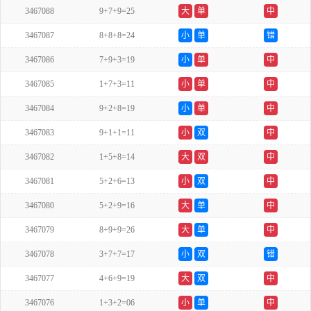
3467088
9+7+9=25
大
单
中
3467087
8+8+8=24
小
单
错
3467086
7+9+3=19
小
单
中
3467085
1+7+3=11
小
单
中
3467084
9+2+8=19
小
单
中
3467083
9+1+1=11
小
双
中
3467082
1+5+8=14
大
双
中
3467081
5+2+6=13
小
双
中
3467080
5+2+9=16
大
单
中
3467079
8+9+9=26
大
单
中
3467078
3+7+7=17
小
双
错
3467077
4+6+9=19
大
双
中
3467076
1+3+2=06
小
单
中