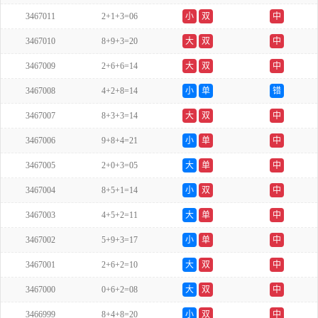
3467011
2+1+3=06
小
双
中
3467010
8+9+3=20
大
双
中
3467009
2+6+6=14
大
双
中
3467008
4+2+8=14
小
单
错
3467007
8+3+3=14
大
双
中
3467006
9+8+4=21
小
单
中
3467005
2+0+3=05
大
单
中
3467004
8+5+1=14
小
双
中
3467003
4+5+2=11
大
单
中
3467002
5+9+3=17
小
单
中
3467001
2+6+2=10
大
双
中
3467000
0+6+2=08
大
双
中
3466999
8+4+8=20
小
双
中