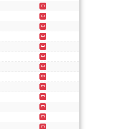
中
中
中
中
中
中
中
中
中
中
中
中
中