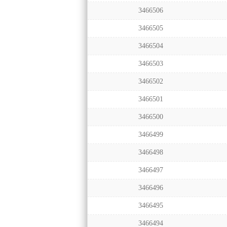
3466506
3466505
3466504
3466503
3466502
3466501
3466500
3466499
3466498
3466497
3466496
3466495
3466494