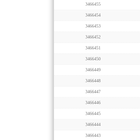
3466455
3466454
3466453
3466452
3466451
3466450
3466449
3466448
3466447
3466446
3466445
3466444
3466443