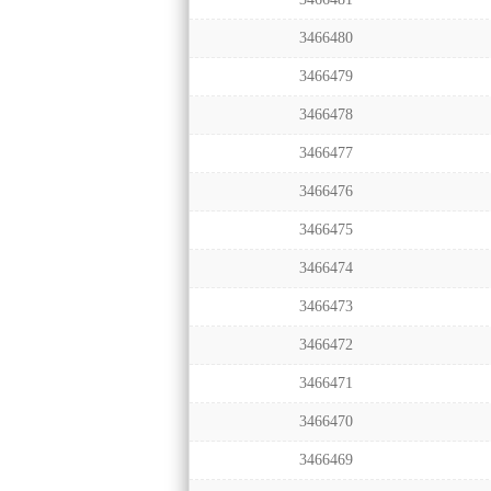
3466480
3466479
3466478
3466477
3466476
3466475
3466474
3466473
3466472
3466471
3466470
3466469