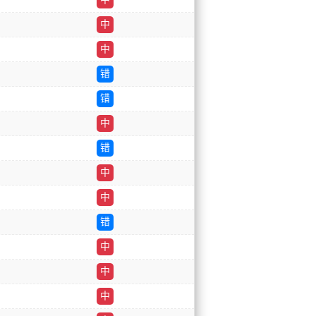
中
中
错
错
中
错
中
中
错
中
中
中