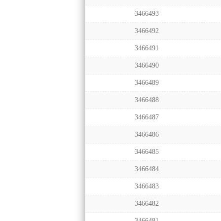
3466493
3466492
3466491
3466490
3466489
3466488
3466487
3466486
3466485
3466484
3466483
3466482
3466481