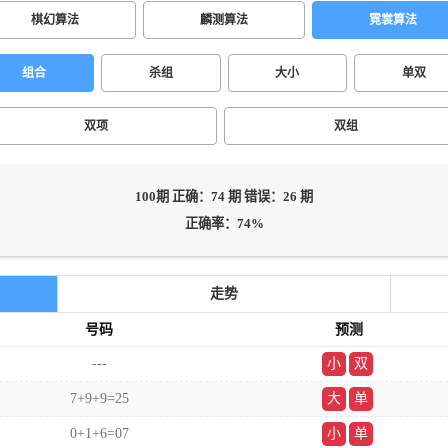
棋幻算法
麟测算法
霓裳算法
组合
杀组
大小
单双
双项
双组
100期 正确：74 期 错误：26 期
正确率：74%
走势
号码
预测
---
小
双
7+9+9=25
大
单
0+1+6=07
小
单