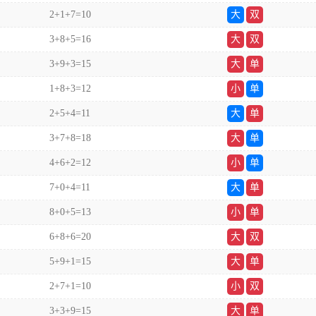
2+1+7=10
大
双
3+8+5=16
大
双
3+9+3=15
大
单
1+8+3=12
小
单
2+5+4=11
大
单
3+7+8=18
大
单
4+6+2=12
小
单
7+0+4=11
大
单
8+0+5=13
小
单
6+8+6=20
大
双
5+9+1=15
大
单
2+7+1=10
小
双
3+3+9=15
大
单