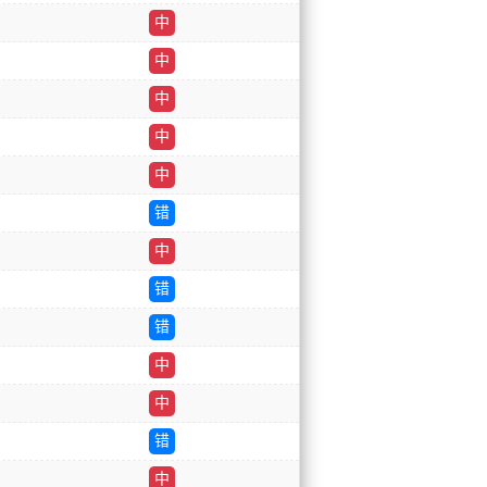
中
中
中
中
中
错
中
错
错
中
中
错
中