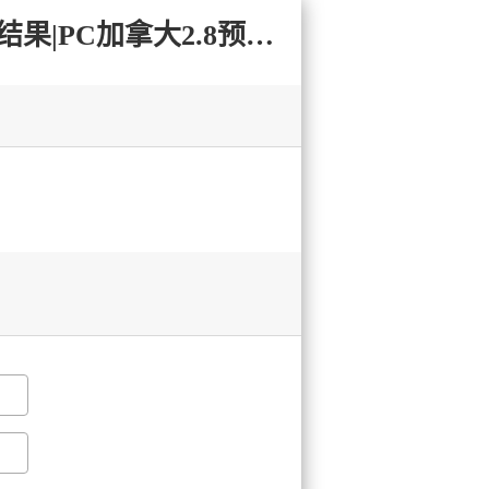
易记网址:PC001.Com 加拿大在线-2.8咪牌结果|加拿大咪牌刮刮结果|PC加拿大2.8预测结果|加拿大pc走势预测|PC在线预测网站|加拿大预测pc2.8咪牌_专业走势结果分析!