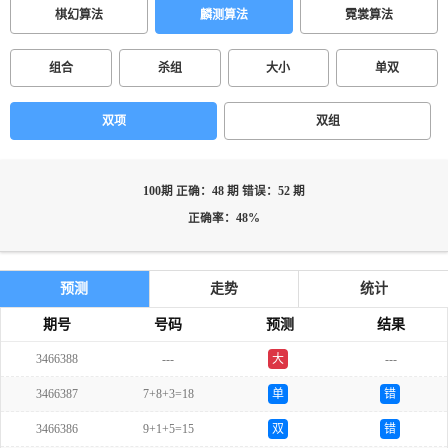
棋幻算法
麟测算法
霓裳算法
组合
杀组
大小
单双
双项
双组
100期 正确：48 期 错误：52 期
正确率：48%
预测
走势
统计
期号
号码
预测
结果
3466388
---
大
---
3466387
7+8+3=18
单
错
3466386
9+1+5=15
双
错