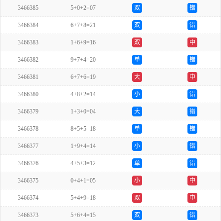
3466385
5+0+2=07
双
错
3466384
6+7+8=21
双
错
3466383
1+6+9=16
双
中
3466382
9+7+4=20
单
错
3466381
6+7+6=19
大
中
3466380
4+8+2=14
小
错
3466379
1+3+0=04
大
错
3466378
8+5+5=18
单
错
3466377
1+9+4=14
小
错
3466376
4+5+3=12
单
错
3466375
0+4+1=05
小
中
3466374
5+4+9=18
双
中
3466373
5+6+4=15
双
错