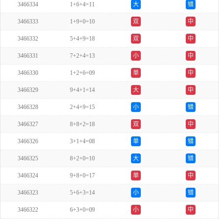
3466334
1+6+4=11
大
错
3466333
1+9+0=10
双
中
3466332
5+4+9=18
双
中
3466331
7+2+4=13
小
中
3466330
1+2+6=09
单
中
3466329
9+4+1=14
大
中
3466328
2+4+9=15
小
错
3466327
8+8+2=18
双
中
3466326
3+1+4=08
单
错
3466325
8+2+0=10
大
错
3466324
9+8+0=17
单
中
3466323
5+6+3=14
小
错
3466322
6+3+0=09
小
中