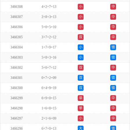
3466308
4+2+7=13
小
中
3466307
2+8+3=13
小
中
3466306
5+0+5=10
小
中
3466305
3+7+2=12
双
中
3466304
1+7+9=17
小
错
3466303
5+8+3=16
小
错
3466302
5+0+7=12
双
中
3466301
0+7+2=09
双
错
3466300
6+4+9=19
双
错
3466299
6+9+0=15
单
中
3466298
1+6+8=15
单
中
3466297
2+1+6=09
小
中
3466296
6+7+0=13
大
错