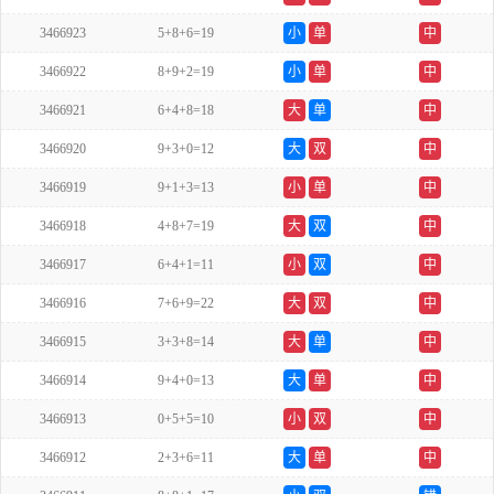
3466923
5+8+6=19
小
单
中
3466922
8+9+2=19
小
单
中
3466921
6+4+8=18
大
单
中
3466920
9+3+0=12
大
双
中
3466919
9+1+3=13
小
单
中
3466918
4+8+7=19
大
双
中
3466917
6+4+1=11
小
双
中
3466916
7+6+9=22
大
双
中
3466915
3+3+8=14
大
单
中
3466914
9+4+0=13
大
单
中
3466913
0+5+5=10
小
双
中
3466912
2+3+6=11
大
单
中