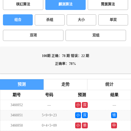
棋幻算法
麟测算法
霓裳算法
组合
杀组
大小
单双
双项
双组
100期 正确：78 期 错误：22 期
正确率：78%
预测
走势
统计
期号
号码
预测
结果
3466952
---
小
双
---
3466951
5+9+9=23
小
双
错
3466950
0+4+5=09
小
单
中