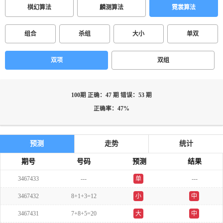
棋幻算法
麟测算法
霓裳算法
组合
杀组
大小
单双
双项
双组
100期 正确：47 期 错误：53 期
正确率：47%
预测
走势
统计
期号
号码
预测
结果
3467433
---
单
---
3467432
8+1+3=12
小
中
3467431
7+8+5=20
大
中