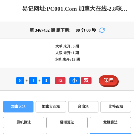
易记网址:PC001.Com 加拿大在线-2.8咪牌结果|加拿大咪牌刮刮结果|PC加拿大2.8预测结果|加拿大pc走势预测|PC在线预测网站|加拿大预测pc2.8咪牌_专业走势结果分析!
第
3467432
期 距下期：
00
分
00
秒
大单
未开:
5
期
大双
未开:
1
期
小单
未开:
13
期
8
1
3
12
小
双
咪牌
+
+
=
-
加拿大28
加拿大西28
台湾28
比特币28
灵机算法
耀测算法
龙鳞算法