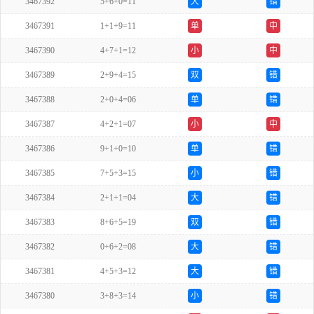
3467392
5+6+0=11
大
错
3467391
1+1+9=11
单
中
3467390
4+7+1=12
小
中
3467389
2+9+4=15
双
错
3467388
2+0+4=06
单
错
3467387
4+2+1=07
小
中
3467386
9+1+0=10
单
错
3467385
7+5+3=15
小
错
3467384
2+1+1=04
大
错
3467383
8+6+5=19
双
错
3467382
0+6+2=08
大
错
3467381
4+5+3=12
大
错
3467380
3+8+3=14
小
错