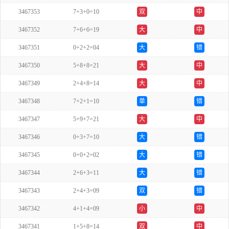
3467353
7+3+0=10
双
中
3467352
7+6+6=19
大
中
3467351
0+2+2=04
大
错
3467350
5+8+8=21
大
中
3467349
2+4+8=14
大
中
3467348
7+2+1=10
单
错
3467347
5+9+7=21
大
中
3467346
0+3+7=10
大
错
3467345
0+0+2=02
大
错
3467344
2+6+3=11
大
错
3467343
2+4+3=09
双
错
3467342
4+1+4=09
小
中
3467341
1+5+8=14
双
中