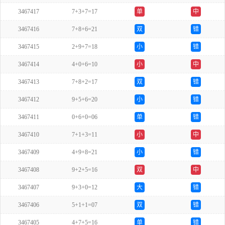
3467417
7+3+7=17
单
中
3467416
7+8+6=21
双
错
3467415
2+9+7=18
小
错
3467414
4+0+6=10
小
中
3467413
7+8+2=17
双
错
3467412
9+5+6=20
小
错
3467411
0+6+0=06
单
错
3467410
7+1+3=11
小
中
3467409
4+9+8=21
小
错
3467408
9+2+5=16
双
中
3467407
9+3+0=12
大
错
3467406
5+1+1=07
双
错
3467405
4+7+5=16
单
错