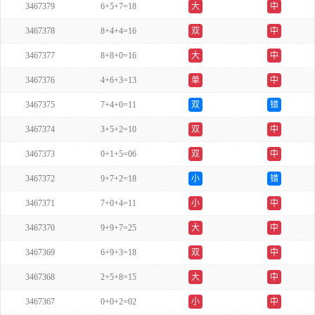
3467379
6+5+7=18
大
中
3467378
8+4+4=16
双
中
3467377
8+8+0=16
大
中
3467376
4+6+3=13
单
中
3467375
7+4+0=11
双
错
3467374
3+5+2=10
双
中
3467373
0+1+5=06
双
中
3467372
9+7+2=18
小
错
3467371
7+0+4=11
小
中
3467370
9+9+7=25
大
中
3467369
6+9+3=18
双
中
3467368
2+5+8=15
大
中
3467367
0+0+2=02
小
中