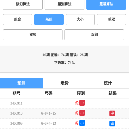
棋幻算法
麟测算法
霓裳算法
组合
杀组
大小
单双
双项
双组
100期 正确：74 期 错误：26 期
正确率：74%
预测
走势
统计
期号
号码
预测
结果
小
3466911
---
殺
---
单
小
3466910
6+8+1=15
殺
中
双
小
3466909
6+3+4=13
殺
错
单