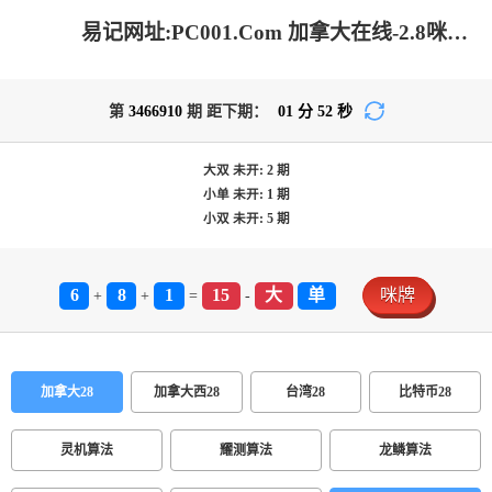
易记网址:PC001.Com 加拿大在线-2.8咪牌结果|加拿大咪牌刮刮结果|PC加拿大2.8预测结果|加拿大pc走势预测|PC在线预测网站|加拿大预测pc2.8咪牌_专业走势结果分析!
第
3466910
期 距下期：
01
分
52
秒
大双
未开:
2
期
小单
未开:
1
期
小双
未开:
5
期
6
8
1
15
大
单
咪牌
+
+
=
-
加拿大28
加拿大西28
台湾28
比特币28
灵机算法
耀测算法
龙鳞算法