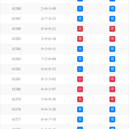
61588
2+6+1=09
大
错
61587
4+7+4=15
双
错
61586
8+4+9=21
大
中
61585
3+9+6=18
双
中
61584
9+2+0=11
大
错
61583
7+2+0=09
双
错
61582
0+6+9=15
小
错
61581
0+2+3=05
小
中
61580
0+4+3=07
小
中
61579
5+6+9=20
大
中
61578
9+8+3=20
单
错
61577
6+6+7=19
双
错