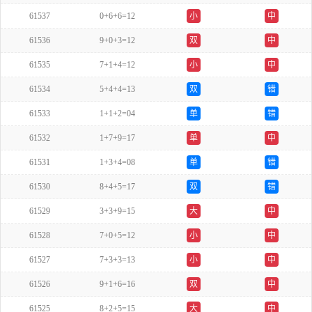
61537
0+6+6=12
小
中
61536
9+0+3=12
双
中
61535
7+1+4=12
小
中
61534
5+4+4=13
双
错
61533
1+1+2=04
单
错
61532
1+7+9=17
单
中
61531
1+3+4=08
单
错
61530
8+4+5=17
双
错
61529
3+3+9=15
大
中
61528
7+0+5=12
小
中
61527
7+3+3=13
小
中
61526
9+1+6=16
双
中
61525
8+2+5=15
大
中