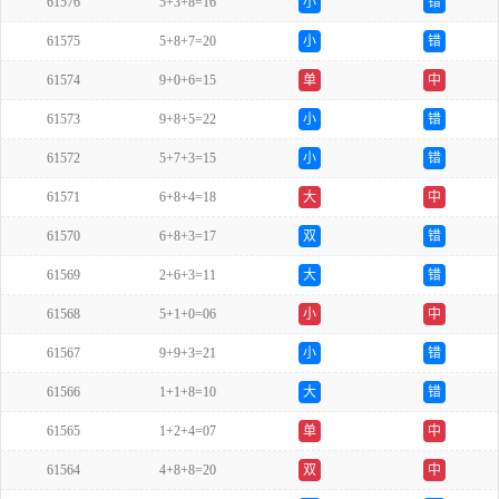
61576
5+3+8=16
小
错
61575
5+8+7=20
小
错
61574
9+0+6=15
单
中
61573
9+8+5=22
小
错
61572
5+7+3=15
小
错
61571
6+8+4=18
大
中
61570
6+8+3=17
双
错
61569
2+6+3=11
大
错
61568
5+1+0=06
小
中
61567
9+9+3=21
小
错
61566
1+1+8=10
大
错
61565
1+2+4=07
单
中
61564
4+8+8=20
双
中