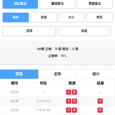
棋幻算法
麟测算法
霓裳算法
组合
杀组
大小
单双
双项
双组
100期 正确：79 期 错误：21 期
正确率：79%
预测
走势
统计
期号
号码
预测
结果
62235
---
小
单
---
62234
2+7+3=12
小
双
中
62233
7+8+4=19
大
单
中