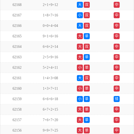
62168
2+1+9=12
大
双
中
62167
1+8+7=16
小
双
中
62166
0+0+4=04
大
双
中
62165
9+1+6=16
大
单
中
62164
6+6+2=14
大
双
中
62163
2+5+9=16
大
单
中
62162
5+2+4=11
小
单
中
62161
1+4+3=08
大
双
中
62160
1+3+7=11
小
单
中
62159
6+6+6=18
小
单
错
62158
6+7+2=15
大
单
中
62157
7+6+7=20
大
单
中
62156
9+9+7=25
大
单
中