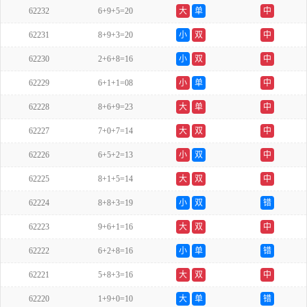
62232
6+9+5=20
大
单
中
62231
8+9+3=20
小
双
中
62230
2+6+8=16
小
双
中
62229
6+1+1=08
小
单
中
62228
8+6+9=23
大
单
中
62227
7+0+7=14
大
双
中
62226
6+5+2=13
小
双
中
62225
8+1+5=14
大
双
中
62224
8+8+3=19
小
双
错
62223
9+6+1=16
大
双
中
62222
6+2+8=16
小
单
错
62221
5+8+3=16
大
双
中
62220
1+9+0=10
大
单
错