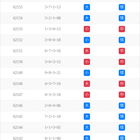
62155
5+7+1=13
大
错
62154
5+2+1=08
大
错
62153
1+3+9=13
小
中
62152
3+9+6=18
小
错
62151
6+7+3=16
大
中
62150
3+6+3=12
小
中
62149
9+9+3=21
小
错
62148
4+5+7=16
大
中
62147
4+3+3=10
小
中
62146
2+0+4=06
大
错
62145
7+2+1=10
大
错
62144
1+1+3=05
大
错
62143
4+1+1=06
大
错