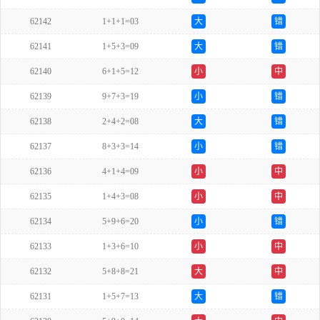
62142
1+1+1=03
大
错
62141
1+5+3=09
大
错
62140
6+1+5=12
小
中
62139
9+7+3=19
小
错
62138
2+4+2=08
大
错
62137
8+3+3=14
小
错
62136
4+1+4=09
小
中
62135
1+4+3=08
小
中
62134
5+9+6=20
小
错
62133
1+3+6=10
小
中
62132
5+8+8=21
大
中
62131
1+5+7=13
大
错