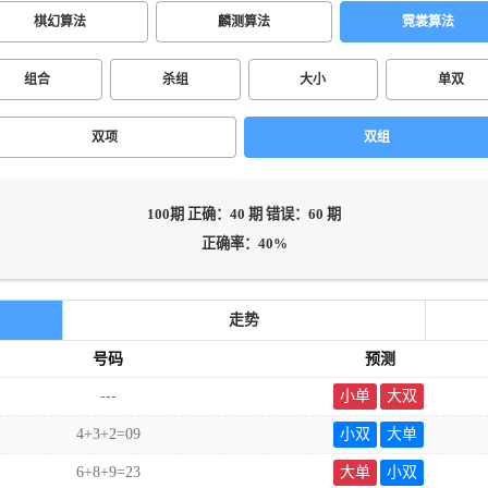
棋幻算法
麟测算法
霓裳算法
组合
杀组
大小
单双
双项
双组
100期 正确：40 期 错误：60 期
正确率：40%
走势
号码
预测
---
小单
大双
4+3+2=09
小双
大单
6+8+9=23
大单
小双