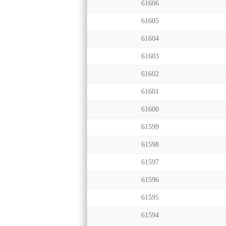
61606
61605
61604
61603
61602
61601
61600
61599
61598
61597
61596
61595
61594