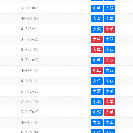
3+1+4=08
小单
大双
8+7+6=21
大双
小单
4+2+5=11
大双
小单
9+7+3=19
大单
小双
6+8+7=21
大单
小双
8+7+1=16
小单
大双
0+4+9=13
小单
大双
4+1+6=11
大单
小双
6+7+2=15
大双
小单
7+5+3=15
小双
大单
6+6+7=19
小双
大单
0+7+3=10
大双
小单
8+9+9=26
大单
小双