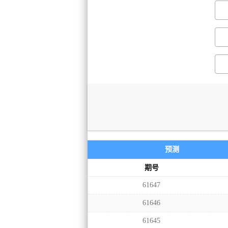
预测
期号
61647
61646
61645