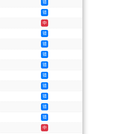
错
错
中
错
错
错
错
错
错
错
错
错
中