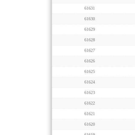
61631
61630
61629
61628
61627
61626
61625
61624
61623
61622
61621
61620
61619