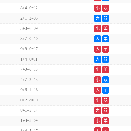
8+4+0=12
小
双
2+1+2=05
大
双
3+0+6=09
小
单
3+7+0=10
大
单
9+8+0=17
大
单
1+4+6=11
大
双
7+0+6=13
小
单
4+7+2=13
小
双
9+6+1=16
大
单
0+2+8=10
小
双
8+1+5=14
大
双
1+3+5=09
小
单
8+4+5=17
大
单