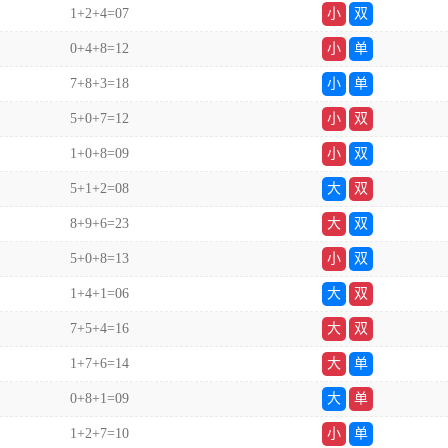
1+2+4=07
小
双
0+4+8=12
小
单
7+8+3=18
小
单
5+0+7=12
小
双
1+0+8=09
小
双
5+1+2=08
大
双
8+9+6=23
大
双
5+0+8=13
小
双
1+4+1=06
大
双
7+5+4=16
大
双
1+7+6=14
大
单
0+8+1=09
大
单
1+2+7=10
小
单