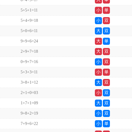
5+5+1=11
小
单
5+4+9=18
小
双
5+0+6=11
大
双
9+9+6=24
大
单
2+9+7=18
大
双
0+9+7=16
小
双
5+3+3=11
小
单
3+8+1=12
大
双
2+1+0=03
小
双
1+7+1=09
大
双
9+8+2=19
小
双
7+9+6=22
小
单