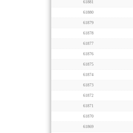
61881
61880
61879
61878
61877
61876
61875
61874
61873
61872
61871
61870
61869