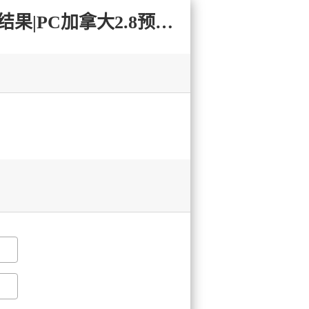
易记网址:PC001.Com 加拿大在线-2.8咪牌结果|加拿大咪牌刮刮结果|PC加拿大2.8预测结果|加拿大pc走势预测|PC在线预测网站|加拿大预测pc2.8咪牌_专业走势结果分析!