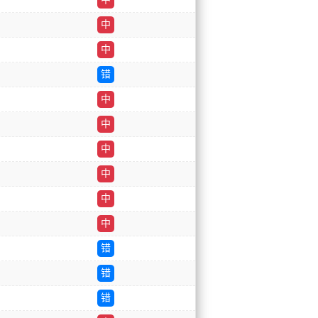
中
中
错
中
中
中
中
中
中
错
错
错