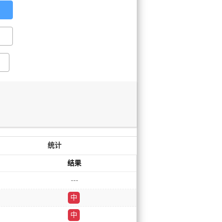
统计
结果
---
中
中