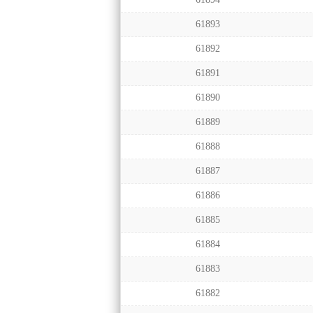
61893
61892
61891
61890
61889
61888
61887
61886
61885
61884
61883
61882