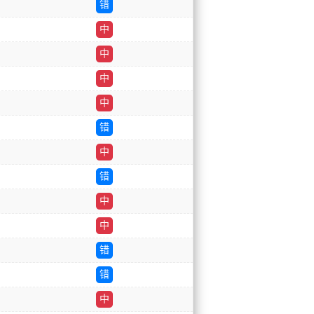
错
中
中
中
中
错
中
错
中
中
错
错
中