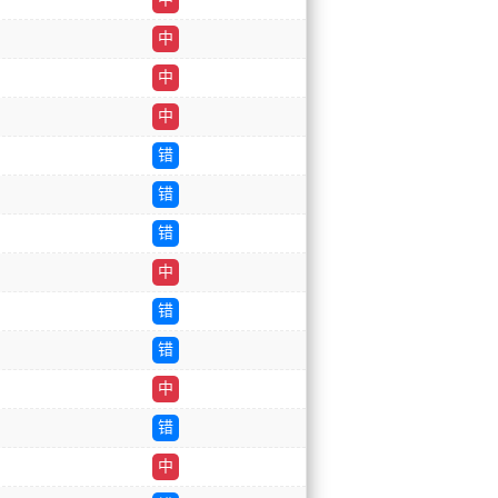
中
中
中
错
错
错
中
错
错
中
错
中