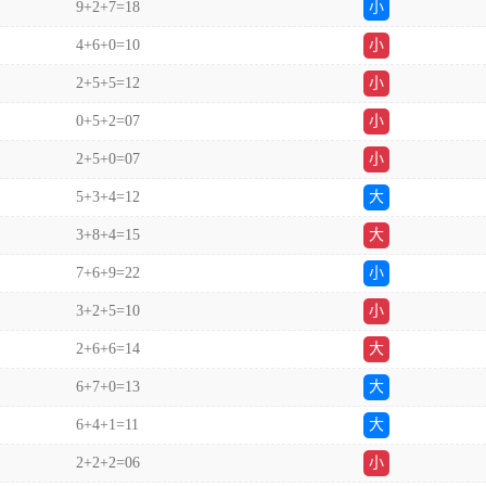
9+2+7=18
小
4+6+0=10
小
2+5+5=12
小
0+5+2=07
小
2+5+0=07
小
5+3+4=12
大
3+8+4=15
大
7+6+9=22
小
3+2+5=10
小
2+6+6=14
大
6+7+0=13
大
6+4+1=11
大
2+2+2=06
小