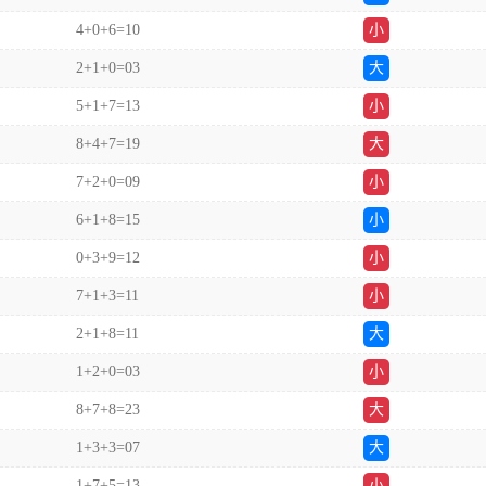
4+0+6=10
小
2+1+0=03
大
5+1+7=13
小
8+4+7=19
大
7+2+0=09
小
6+1+8=15
小
0+3+9=12
小
7+1+3=11
小
2+1+8=11
大
1+2+0=03
小
8+7+8=23
大
1+3+3=07
大
1+7+5=13
小