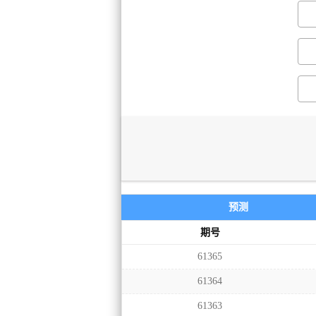
预测
期号
61365
61364
61363