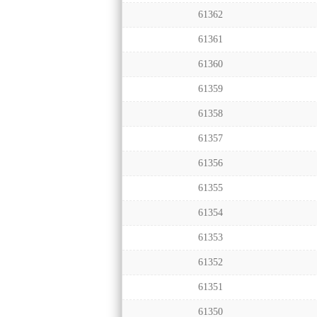
61362
61361
61360
61359
61358
61357
61356
61355
61354
61353
61352
61351
61350