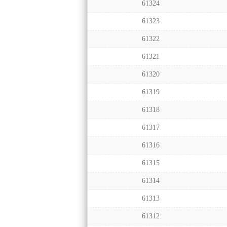
61324
61323
61322
61321
61320
61319
61318
61317
61316
61315
61314
61313
61312