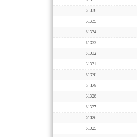
61336
61335
61334
61333
61332
61331
61330
61329
61328
61327
61326
61325