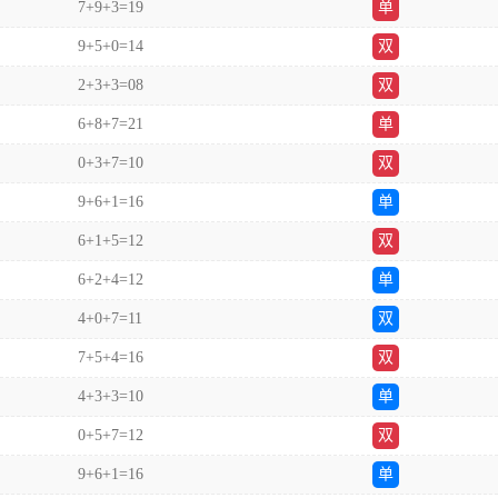
7+9+3=19
单
9+5+0=14
双
2+3+3=08
双
6+8+7=21
单
0+3+7=10
双
9+6+1=16
单
6+1+5=12
双
6+2+4=12
单
4+0+7=11
双
7+5+4=16
双
4+3+3=10
单
0+5+7=12
双
9+6+1=16
单