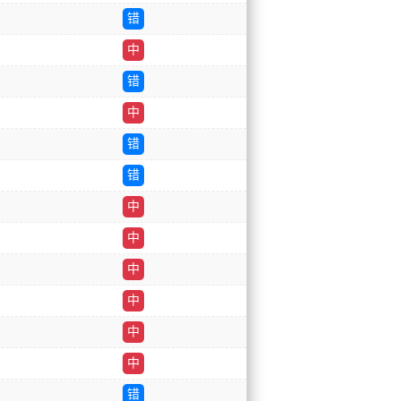
错
中
错
中
错
错
中
中
中
中
中
中
错