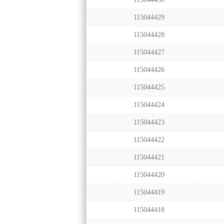
115044429
115044428
115044427
115044426
115044425
115044424
115044423
115044422
115044421
115044420
115044419
115044418