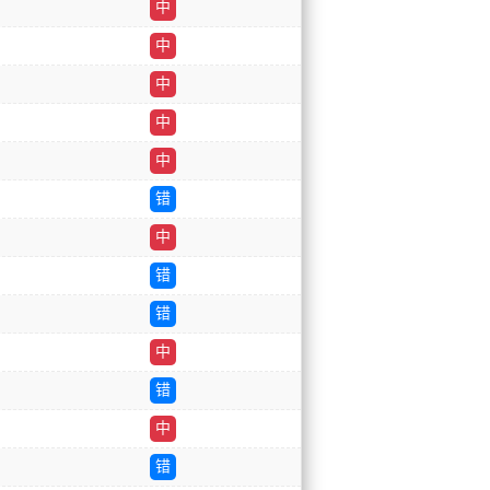
中
中
中
中
中
错
中
错
错
中
错
中
错