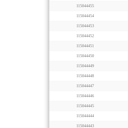
115044455
115044454
115044453
115044452
115044451
115044450
115044449
115044448
115044447
115044446
115044445
115044444
115044443