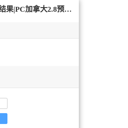
易记网址:PC001.Com 加拿大在线-2.8咪牌结果|加拿大咪牌刮刮结果|PC加拿大2.8预测结果|加拿大pc走势预测|PC在线预测网站|加拿大预测pc2.8咪牌_专业走势结果分析!