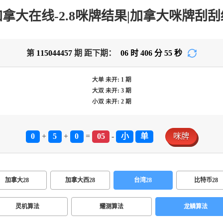
第
115044457
期 距下期：
06
时
406
分
55
秒
大单
未开:
1
期
大双
未开:
3
期
小双
未开:
2
期
0
+
5
+
0
=
05
-
小
单
咪牌
加拿大28
加拿大西28
台湾28
比特币28
灵机算法
耀测算法
龙鳞算法