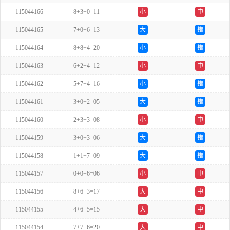
115044166
8+3+0=11
小
中
115044165
7+0+6=13
大
错
115044164
8+8+4=20
小
错
115044163
6+2+4=12
小
中
115044162
5+7+4=16
小
错
115044161
3+0+2=05
大
错
115044160
2+3+3=08
小
中
115044159
3+0+3=06
大
错
115044158
1+1+7=09
大
错
115044157
0+0+6=06
小
中
115044156
8+6+3=17
大
中
115044155
4+6+5=15
大
中
115044154
7+7+6=20
大
中