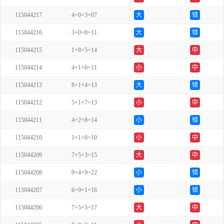
115044217
4+0+3=07
大
错
115044216
3+0+8=11
大
错
115044215
1+8+5=14
大
中
115044214
4+1+6=11
小
中
115044213
8+1+4=13
大
错
115044212
5+1+7=13
小
中
115044211
4+2+8=14
小
错
115044210
1+1+8=10
小
中
115044209
7+5+3=15
大
中
115044208
9+4+9=22
小
错
115044207
6+9+1=16
小
错
115044206
7+5+5=17
大
中