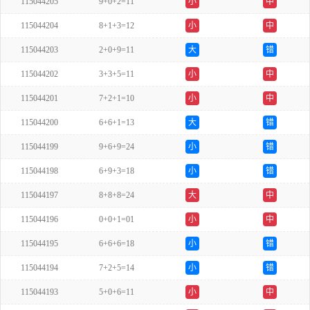
115044205
9+0+2=11
小
中
115044204
8+1+3=12
小
中
115044203
2+0+9=11
大
错
115044202
3+3+5=11
小
中
115044201
7+2+1=10
小
中
115044200
6+6+1=13
大
错
115044199
9+6+9=24
小
错
115044198
6+9+3=18
小
错
115044197
8+8+8=24
大
中
115044196
0+0+1=01
小
中
115044195
6+6+6=18
小
错
115044194
7+2+5=14
小
错
115044193
5+0+6=11
小
中