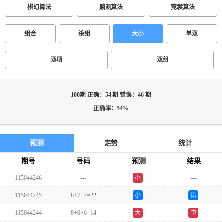
棋幻算法
麟测算法
霓裳算法
组合
杀组
大小
单双
双项
双组
100期 正确：54 期 错误：46 期
正确率：54%
预测
走势
统计
期号
号码
预测
结果
115044246
---
小
---
单
115044245
8+7+7=22
小
错
115044244
8+0+6=14
大
中