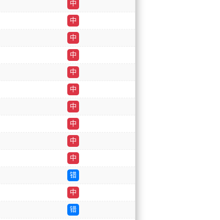
中
中
中
中
中
中
中
中
中
中
错
中
错