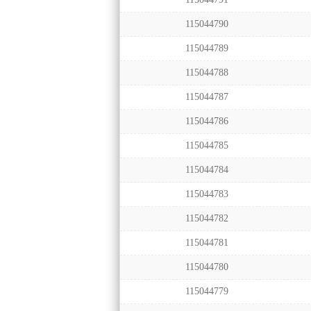
115044790
115044789
115044788
115044787
115044786
115044785
115044784
115044783
115044782
115044781
115044780
115044779