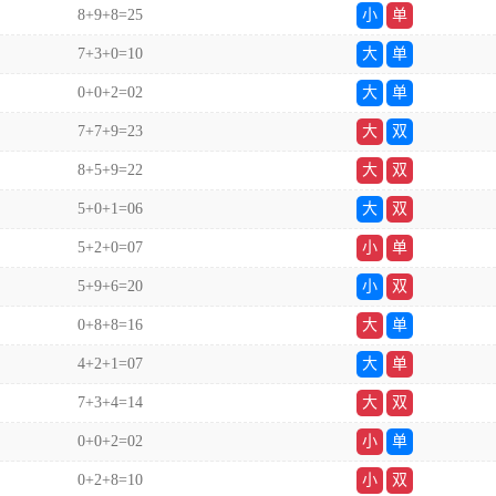
8+9+8=25
小
单
7+3+0=10
大
单
0+0+2=02
大
单
7+7+9=23
大
双
8+5+9=22
大
双
5+0+1=06
大
双
5+2+0=07
小
单
5+9+6=20
小
双
0+8+8=16
大
单
4+2+1=07
大
单
7+3+4=14
大
双
0+0+2=02
小
单
0+2+8=10
小
双