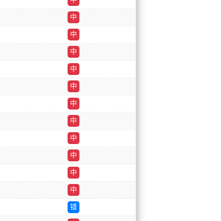
中
中
中
中
中
中
中
中
中
中
中
错