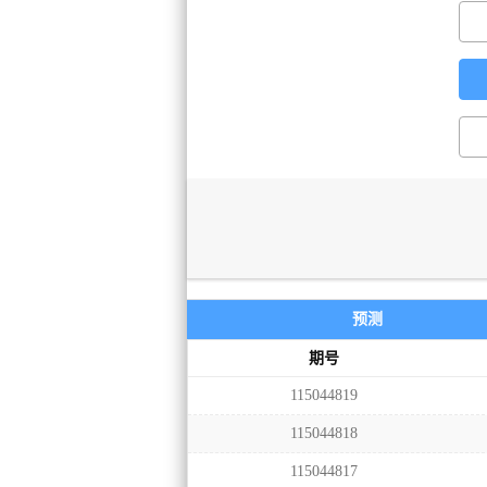
预测
期号
115044819
115044818
115044817