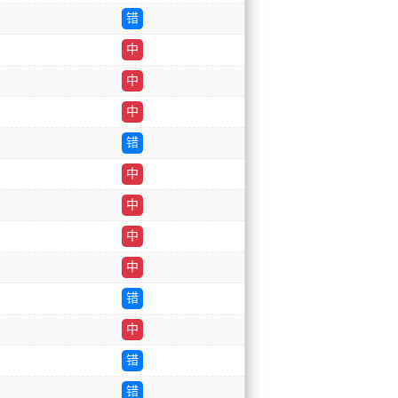
错
中
中
中
错
中
中
中
中
错
中
错
错