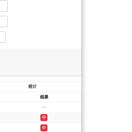
统计
结果
---
中
中