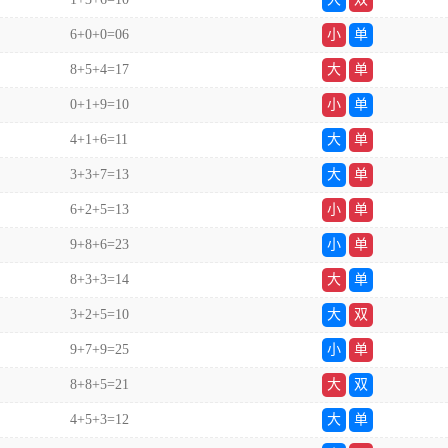
6+0+0=06
小
单
8+5+4=17
大
单
0+1+9=10
小
单
4+1+6=11
大
单
3+3+7=13
大
单
6+2+5=13
小
单
9+8+6=23
小
单
8+3+3=14
大
单
3+2+5=10
大
双
9+7+9=25
小
单
8+8+5=21
大
双
4+5+3=12
大
单