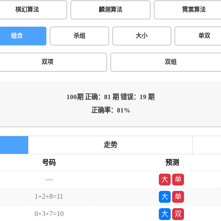
棋幻算法
麟测算法
霓裳算法
组合
杀组
大小
单双
双项
双组
100期 正确：81 期 错误：19 期
正确率：81%
走势
号码
预测
---
大
单
1+2+8=11
大
单
0+3+7=10
大
双