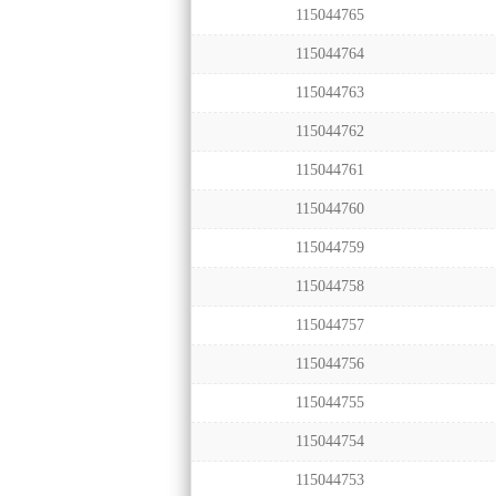
115044765
115044764
115044763
115044762
115044761
115044760
115044759
115044758
115044757
115044756
115044755
115044754
115044753