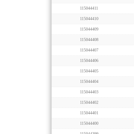
115044411
115044410
115044409
115044408
115044407
115044406
115044405
115044404
115044403
115044402
115044401
115044400
115044399