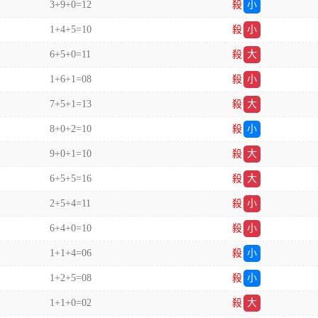
3+9+0=12
殺
小
双
1+4+5=10
殺
小
单
6+5+0=11
殺
大
双
1+6+1=08
殺
小
单
7+5+1=13
殺
大
双
8+0+2=10
殺
小
双
9+0+1=10
殺
大
单
6+5+5=16
殺
大
单
2+5+4=11
殺
小
双
6+4+0=10
殺
小
单
1+1+4=06
殺
小
双
1+2+5=08
殺
小
双
1+1+0=02
殺
大