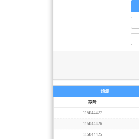
预测
期号
115044427
115044426
115044425