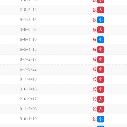
单
2+8+2=12
殺
大
单
9+1+3=13
殺
小
单
3+0+0=03
殺
大
双
6+0+4=10
殺
小
双
6+5+4=15
殺
小
单
8+7+2=17
殺
小
双
6+7+9=22
殺
小
单
8+7+4=19
殺
小
双
3+6+7=16
殺
小
双
2+6+9=17
殺
大
双
0+1+5=06
殺
大
单
9+0+1=10
殺
小
双