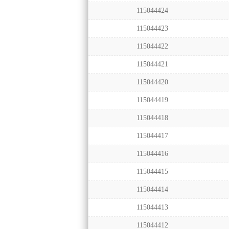
115044424
115044423
115044422
115044421
115044420
115044419
115044418
115044417
115044416
115044415
115044414
115044413
115044412