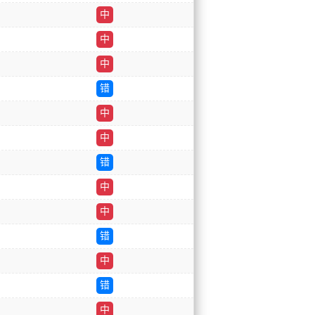
中
中
中
错
中
中
错
中
中
错
中
错
中