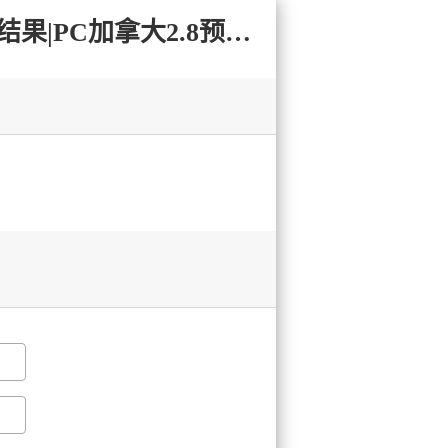
易记网址:PC001.Com 加拿大在线-2.8咪牌结果|加拿大咪牌刮刮结果|PC加拿大2.8预测结果|加拿大pc走势预测|PC在线预测网站|加拿大预测pc2.8咪牌_专业走势结果分析!