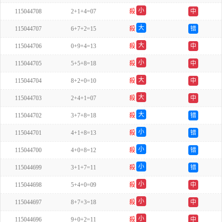
单
小
115044708
2+1+4=07
殺
中
双
大
115044707
6+7+2=15
殺
错
单
大
115044706
0+9+4=13
殺
中
双
小
115044705
5+5+8=18
殺
中
单
大
115044704
8+2+0=10
殺
中
双
大
115044703
2+4+1=07
殺
中
单
大
115044702
3+7+8=18
殺
错
双
小
115044701
4+1+8=13
殺
错
单
小
115044700
4+0+8=12
殺
错
双
小
115044699
3+1+7=11
殺
错
单
小
115044698
5+4+0=09
殺
中
双
小
115044697
8+7+3=18
殺
中
双
小
115044696
9+0+2=11
殺
中