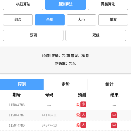
棋幻算法
麟测算法
霓裳算法
组合
杀组
大小
单双
双项
双组
100期 正确：72 期 错误：28 期
正确率：72%
预测
走势
统计
期号
号码
预测
结果
小
115044788
---
殺
---
双
大
115044787
4+1+6=11
殺
中
双
大
115044786
3+3+7=13
殺
中
单