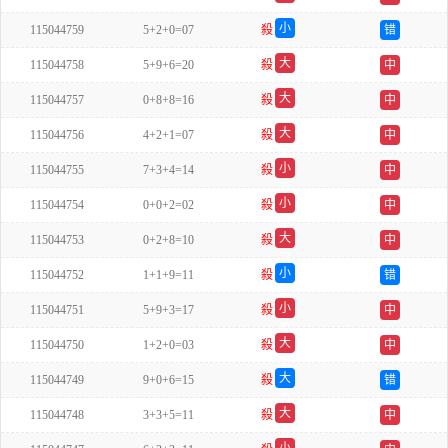
单
小
115044759
5+2+0=07
殺
错
单
大
115044758
5+9+6=20
殺
中
单
大
115044757
0+8+8=16
殺
中
单
大
115044756
4+2+1=07
殺
中
单
小
115044755
7+3+4=14
殺
中
双
小
115044754
0+0+2=02
殺
中
单
大
115044753
0+2+8=10
殺
中
双
小
115044752
1+1+9=11
殺
错
单
小
115044751
5+9+3=17
殺
中
单
大
115044750
1+2+0=03
殺
中
单
大
115044749
9+0+6=15
殺
错
单
大
115044748
3+3+5=11
殺
中
双