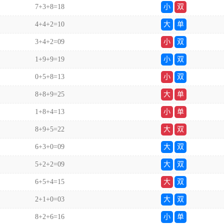
7+3+8=18
小
双
4+4+2=10
大
单
3+4+2=09
小
双
1+9+9=19
小
双
0+5+8=13
小
双
8+8+9=25
大
单
1+8+4=13
小
单
8+9+5=22
大
双
6+3+0=09
大
双
5+2+2=09
大
双
6+5+4=15
大
双
2+1+0=03
大
双
8+2+6=16
小
单