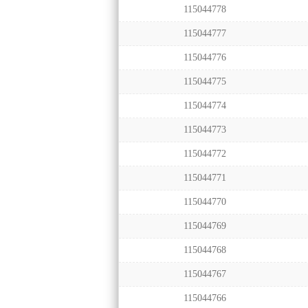
115044778
115044777
115044776
115044775
115044774
115044773
115044772
115044771
115044770
115044769
115044768
115044767
115044766