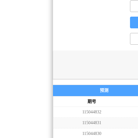
预测
期号
115044832
115044831
115044830