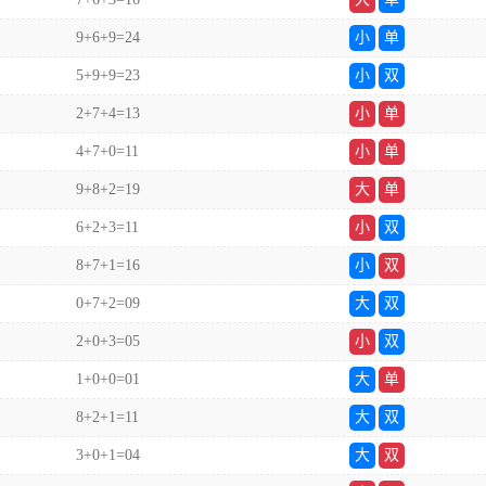
9+6+9=24
小
单
5+9+9=23
小
双
2+7+4=13
小
单
4+7+0=11
小
单
9+8+2=19
大
单
6+2+3=11
小
双
8+7+1=16
小
双
0+7+2=09
大
双
2+0+3=05
小
双
1+0+0=01
大
单
8+2+1=11
大
双
3+0+1=04
大
双