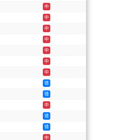
中
中
中
中
中
中
中
错
错
中
错
错
中