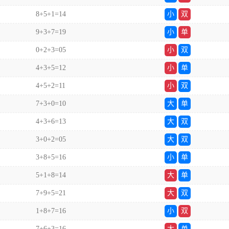
8+5+1=14
小
双
9+3+7=19
小
单
0+2+3=05
小
双
4+3+5=12
小
单
4+5+2=11
小
双
7+3+0=10
大
单
4+3+6=13
大
双
3+0+2=05
大
双
3+8+5=16
小
单
5+1+8=14
大
单
7+9+5=21
大
双
1+8+7=16
小
双
7+6+3=16
大
单