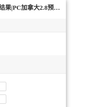
易记网址:PC001.Com 加拿大在线-2.8咪牌结果|加拿大咪牌刮刮结果|PC加拿大2.8预测结果|加拿大pc走势预测|PC在线预测网站|加拿大预测pc2.8咪牌_专业走势结果分析!