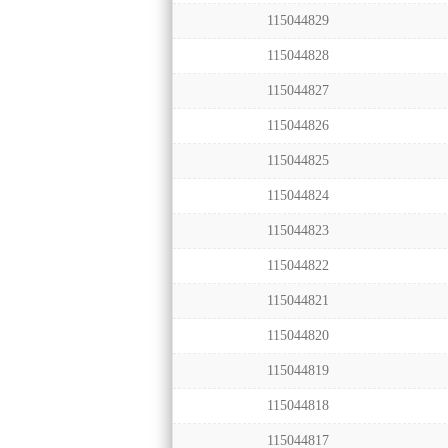
115044829
115044828
115044827
115044826
115044825
115044824
115044823
115044822
115044821
115044820
115044819
115044818
115044817