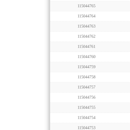
115044765
115044764
115044763
115044762
115044761
115044760
115044759
115044758
115044757
115044756
115044755
115044754
115044753