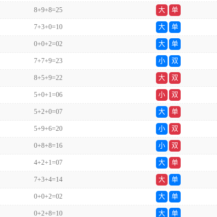
8+9+8=25
大
单
7+3+0=10
大
单
0+0+2=02
大
单
7+7+9=23
小
双
8+5+9=22
大
双
5+0+1=06
小
双
5+2+0=07
大
单
5+9+6=20
小
双
0+8+8=16
小
双
4+2+1=07
大
单
7+3+4=14
大
单
0+0+2=02
大
单
0+2+8=10
大
单