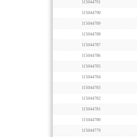
115044791
115044790
115044789
115044788
115044787
115044786
115044785
115044784
115044783
115044782
115044781
115044780
115044779