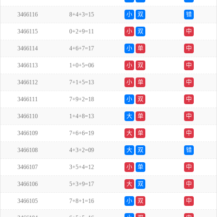
3466116
8+4+3=15
小
双
错
3466115
0+2+9=11
小
双
中
3466114
4+6+7=17
小
单
中
3466113
1+0+5=06
小
双
中
3466112
7+1+5=13
小
单
中
3466111
7+9+2=18
小
双
中
3466110
1+4+8=13
大
单
中
3466109
7+6+6=19
大
单
中
3466108
4+3+2=09
大
双
错
3466107
3+5+4=12
小
单
中
3466106
5+3+9=17
大
双
中
3466105
7+8+1=16
小
双
中