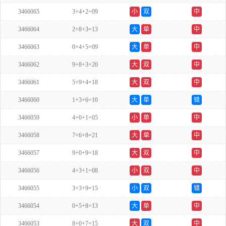
3466065
3+4+2=09
小
双
中
3466064
2+8+3=13
大
单
中
3466063
0+4+5=09
大
单
中
3466062
9+8+3=20
大
双
中
3466061
5+9+4=18
大
双
中
3466060
1+3+6=10
大
单
错
3466059
4+0+1=05
小
单
中
3466058
7+6+8=21
大
单
中
3466057
9+0+9=18
大
双
中
3466056
4+3+1=08
小
双
中
3466055
3+3+9=15
小
双
错
3466054
0+5+8=13
大
单
中
3466053
8+0+7=15
大
双
中