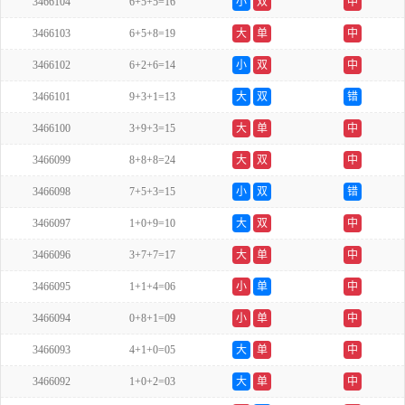
3466104
6+5+5=16
小
双
中
3466103
6+5+8=19
大
单
中
3466102
6+2+6=14
小
双
中
3466101
9+3+1=13
大
双
错
3466100
3+9+3=15
大
单
中
3466099
8+8+8=24
大
双
中
3466098
7+5+3=15
小
双
错
3466097
1+0+9=10
大
双
中
3466096
3+7+7=17
大
单
中
3466095
1+1+4=06
小
单
中
3466094
0+8+1=09
小
单
中
3466093
4+1+0=05
大
单
中
3466092
1+0+2=03
大
单
中