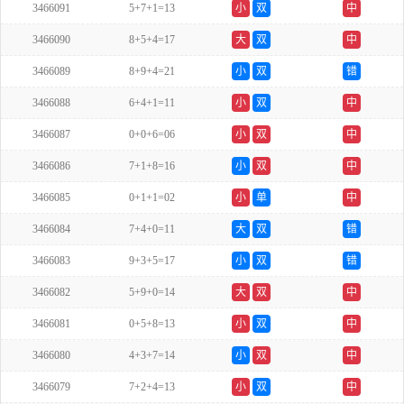
3466091
5+7+1=13
小
双
中
3466090
8+5+4=17
大
双
中
3466089
8+9+4=21
小
双
错
3466088
6+4+1=11
小
双
中
3466087
0+0+6=06
小
双
中
3466086
7+1+8=16
小
双
中
3466085
0+1+1=02
小
单
中
3466084
7+4+0=11
大
双
错
3466083
9+3+5=17
小
双
错
3466082
5+9+0=14
大
双
中
3466081
0+5+8=13
小
双
中
3466080
4+3+7=14
小
双
中
3466079
7+2+4=13
小
双
中