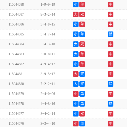
115044688
1+9+9=19
小
单
中
115044687
9+3+2=14
大
双
中
115044686
3+4+8=15
小
单
中
115044685
3+4+7=14
小
单
错
115044684
3+4+3=10
大
双
中
115044683
3+0+8=11
大
单
中
115044682
4+9+4=17
小
单
中
115044681
3+9+5=17
大
双
中
115044680
7+2+2=11
大
双
错
115044679
2+4+0=06
小
单
中
115044678
4+4+8=16
小
单
错
115044677
8+4+2=14
小
双
中
115044676
3+3+4=10
小
单
中