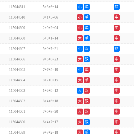
115044611
5+3+6=14
小
单
错
115044610
0+1+5=06
小
单
中
115044609
2+0+2=04
小
单
中
115044608
5+8+1=14
大
单
中
115044607
5+9+7=21
小
双
错
115044606
9+6+8=23
大
双
中
115044605
7+7+5=19
小
单
中
115044604
8+7+0=15
大
单
中
115044603
1+2+9=12
大
双
中
115044602
8+4+6=18
大
双
中
115044601
7+5+8=20
大
双
中
115044600
6+4+7=17
大
双
中
115044599
9+7+2=18
大
单
中